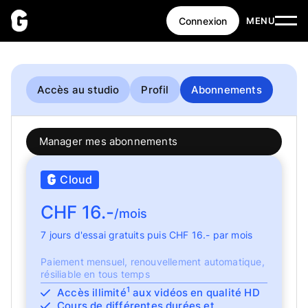
Connexion
MENU
Accès au studio
Profil
Abonnements
Manager mes abonnements
Cloud
CHF 16.-
/mois
7 jours d'essai gratuits puis CHF 16.- par mois
Paiement mensuel, renouvellement automatique,
résiliable en tous temps
1
Accès illimité
aux vidéos en qualité HD
Cours de différentes durées et