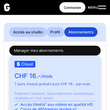
Connexion
MENU
Accès au studio
Profil
Abonnements
Manager mes abonnements
Cloud
CHF 16.-
/mois
7 jours d'essai gratuits puis CHF 16.- par mois
Paiement mensuel, renouvellement automatique,
résiliable en tous temps
1
Accès illimité
aux vidéos en qualité HD
Cours de différentes durées et