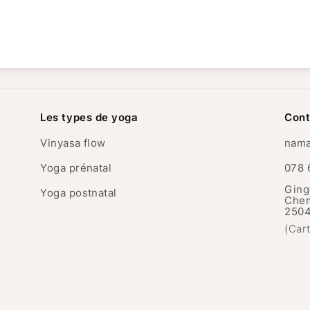
Les types de yoga
Cont
Vinyasa flow
nama
Yoga prénatal
078 
Gin
Yoga postnatal
Chem
2504
(Car