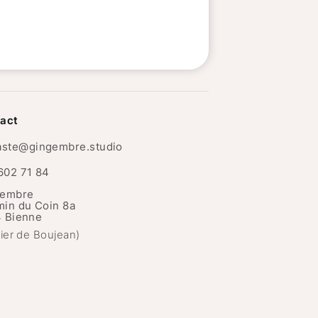
act
ste@gingembre.studio
602 71 84
gembre
in du Coin 8a
 Bienne
tier de Boujean)